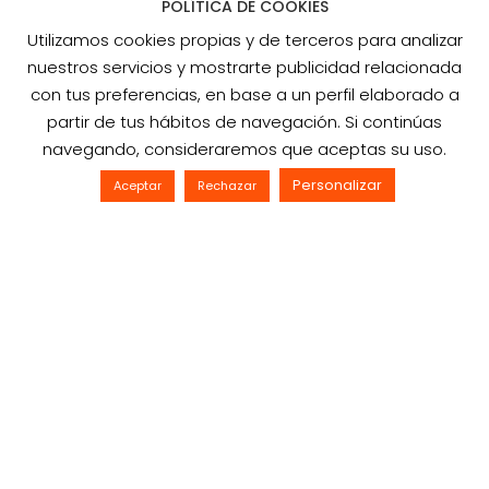
«Secretaría» la información para la matrícula de
POLÍTICA DE COOKIES
Ciclos Formativos, correspondiente al Curso 2026-
Utilizamos cookies propias y de terceros para analizar
2027. Ir a la Secretaría
nuestros servicios y mostrarte publicidad relacionada
con tus preferencias, en base a un perfil elaborado a
Leer más
partir de tus hábitos de navegación. Si continúas
navegando, consideraremos que aceptas su uso.
1
Personalizar
Aceptar
Rechazar
Jul