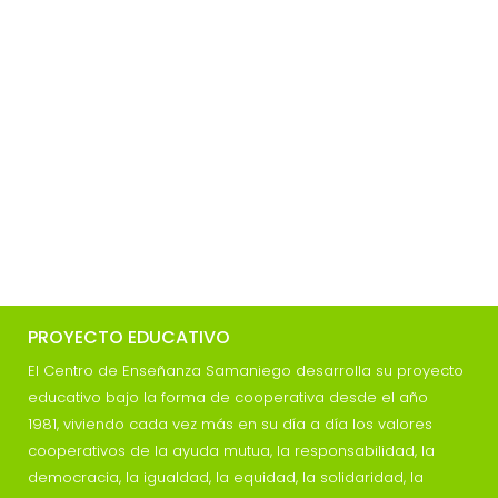
PROYECTO EDUCATIVO
El Centro de Enseñanza Samaniego desarrolla su proyecto
educativo bajo la forma de cooperativa desde el año
1981, viviendo cada vez más en su día a día los valores
cooperativos de la ayuda mutua, la responsabilidad, la
democracia, la igualdad, la equidad, la solidaridad, la