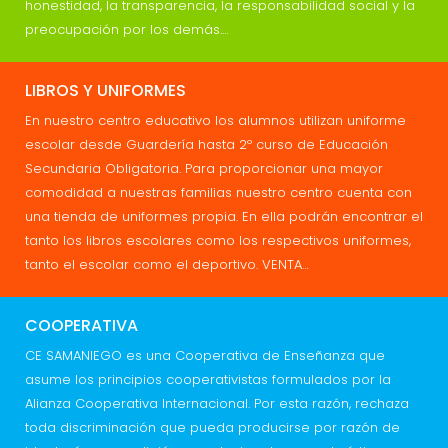
honestidad, la transparencia, la responsabilidad social y la
preocupación por los demás.…
LIBROS Y UNIFORMES
En nuestro centro educativo los alumnos utilizan uniforme
escolar desde Guardería hasta 2º curso de Educación
Secundaria Obligatoria. Para proporcionar una mayor
comodidad a nuestras familias nuestro centro cuenta con
una tienda de uniformes propia. En ella podrán encontrar el
tanto los libros escolares como los respectivos uniformes,
tanto el escolar como el deportivo. VENTA…
COOPERATIVA
CE SAMANIEGO es una Cooperativa de Enseñanza que
asume los principios cooperativistas formulados por la
Alianza Cooperativa Internacional. Por esta razón, rechaza
toda discriminación que pueda producirse por razón de