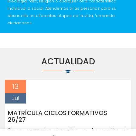
ideología, raza, religión o cualquier otra característica
individual o social. Atendemos a las personas para su
desarrollo en diferentes etapas de la vida, formando
ciudadanos…
ACTUALIDAD
13
Jul
MATRÍCULA CICLOS FORMATIVOS
26/27
Ya se encuentra disponible en la sección de