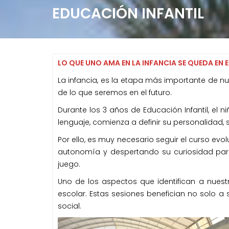
EDUCACIÓN INFANTIL
t
e
n
i
d
LO QUE UNO AMA EN LA INFANCIA SE QUEDA EN
o
La infancia, es la etapa más importante de n
de lo que seremos en el futuro.
Durante los 3 años de Educación Infantil, el n
lenguaje, comienza a definir su personalidad, s
Por ello, es muy necesario seguir el curso ev
autonomía y despertando su curiosidad par
juego.
Uno de los aspectos que identifican a nuest
escolar. Estas sesiones benefician no solo a 
social.