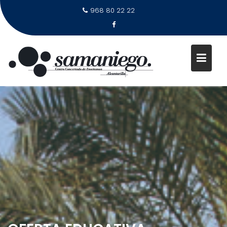
968 80 22 22
S
a
l
t
a
r
a
l
c
o
n
t