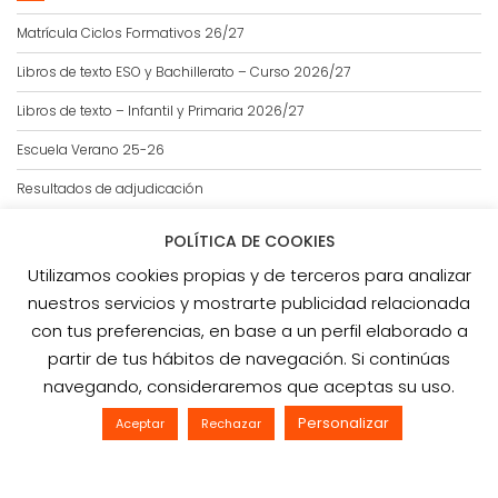
Matrícula Ciclos Formativos 26/27
Libros de texto ESO y Bachillerato – Curso 2026/27
Libros de texto – Infantil y Primaria 2026/27
Escuela Verano 25-26
Resultados de adjudicación
POLÍTICA DE COOKIES
Utilizamos cookies propias y de terceros para analizar
LOPD
nuestros servicios y mostrarte publicidad relacionada
con tus preferencias, en base a un perfil elaborado a
Aviso Legal
partir de tus hábitos de navegación. Si continúas
Política de cookies
navegando, consideraremos que aceptas su uso.
Política de privacidad
Personalizar
Aceptar
Rechazar
© 2020 Todos los derechos reservados.