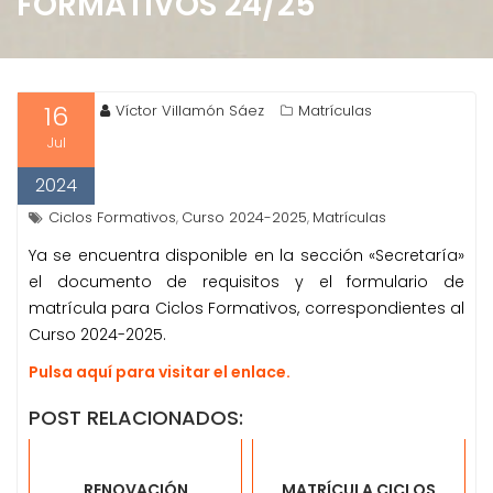
FORMATIVOS 24/25
e
n
i
d
16
Víctor Villamón Sáez
Matrículas
o
Jul
2024
Ciclos Formativos
Curso 2024-2025
Matrículas
,
,
Ya se encuentra disponible en la sección «Secretaría»
el documento de requisitos y el formulario de
matrícula para Ciclos Formativos, correspondientes al
Curso 2024-2025.
Pulsa aquí para visitar el enlace.
POST RELACIONADOS:
RENOVACIÓN
MATRÍCULA CICLOS