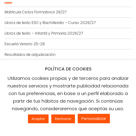
Ó
N
Matrícula Ciclos Formativos 26/27
D
Libros de texto ESO y Bachillerato – Curso 2026/27
E
E
Libros de texto – Infantil y Primaria 2026/27
N
T
Escuela Verano 25-26
R
Resultados de adjudicación
A
D
POLÍTICA DE COOKIES
A
S
Utilizamos cookies propias y de terceros para analizar
LOPD
nuestros servicios y mostrarte publicidad relacionada
con tus preferencias, en base a un perfil elaborado a
Aviso Legal
partir de tus hábitos de navegación. Si continúas
Política de cookies
navegando, consideraremos que aceptas su uso.
Política de privacidad
Personalizar
Aceptar
Rechazar