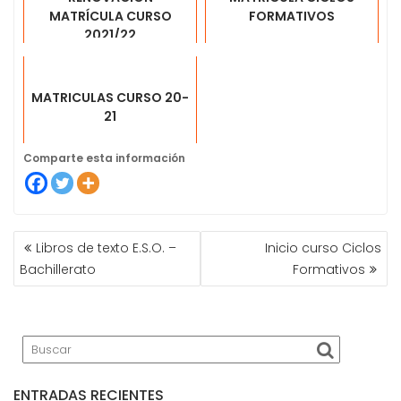
MATRÍCULA CURSO
FORMATIVOS
2021/22
MATRICULAS CURSO 20-
21
Comparte esta información
Libros de texto E.S.O. –
Inicio curso Ciclos
N
Bachillerato
Formativos
A
V
E
G
A
C
I
ENTRADAS RECIENTES