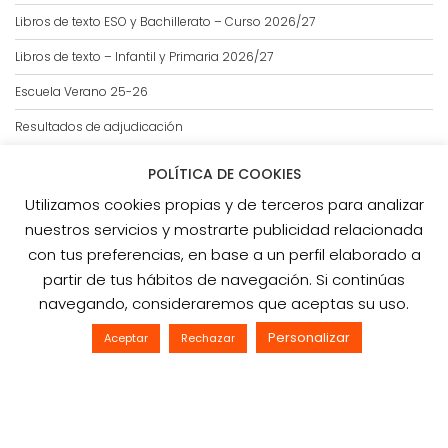
D
Libros de texto ESO y Bachillerato – Curso 2026/27
E
E
Libros de texto – Infantil y Primaria 2026/27
N
T
Escuela Verano 25-26
R
Resultados de adjudicación
A
D
POLÍTICA DE COOKIES
A
S
Utilizamos cookies propias y de terceros para analizar
LOPD
nuestros servicios y mostrarte publicidad relacionada
con tus preferencias, en base a un perfil elaborado a
Aviso Legal
partir de tus hábitos de navegación. Si continúas
Política de cookies
navegando, consideraremos que aceptas su uso.
Política de privacidad
Personalizar
Aceptar
Rechazar
© 2020 Todos los derechos reservados.
Education Base por
Acme Themes