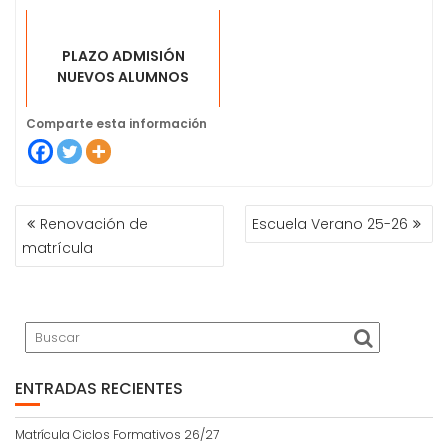
PLAZO ADMISIÓN
NUEVOS ALUMNOS
Comparte esta información
Renovación de
Escuela Verano 25-26
N
matrícula
A
V
E
G
A
C
I
ENTRADAS RECIENTES
Ó
N
Matrícula Ciclos Formativos 26/27