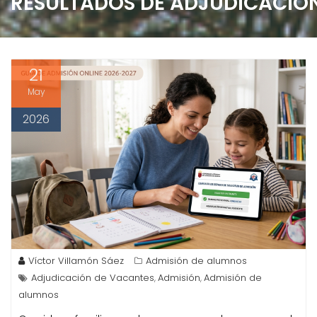
RESULTADOS DE ADJUDICACIÓ
e
n
i
d
21
o
May
2026
Víctor Villamón Sáez
Admisión de alumnos
Adjudicación de Vacantes
Admisión
Admisión de
,
,
alumnos